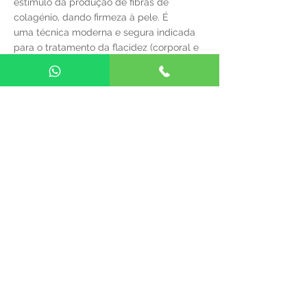
estímulo da produção de fibras de
colagénio, dando firmeza à pele. É
uma técnica moderna e segura indicada
para o tratamento da flacidez (corporal e
facial), rejuvenescimento e
restauração de volume. Os resultados são
notados aproximadamente 2-3 meses
depois da sessão, e podem
durar por até dois anos. As suas
indicações incluem o tratamento da
flacidez facial e também da corporal
(braços, coxas, abdómen, glúteos).