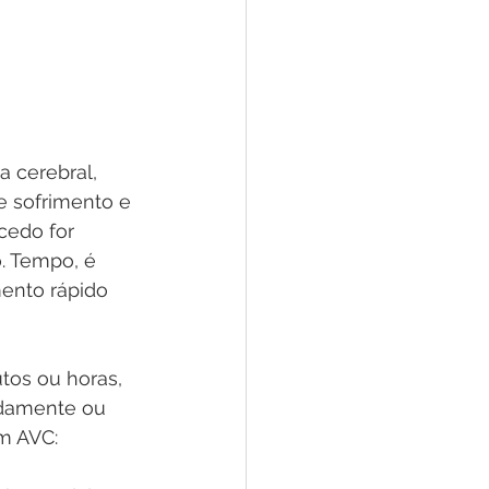
a cerebral, 
 sofrimento e 
cedo for 
. Tempo, é 
ento rápido 
tos ou horas, 
adamente ou 
m AVC: