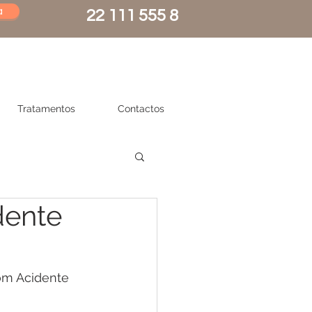
a
22 111 555 8
Tratamentos
Contactos
dente
om Acidente 