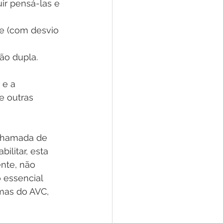
ir pensá-las e 
e (com desvio 
ão dupla.
 e a 
 outras 
 chamada de 
ilitar, esta 
nte, não 
 essencial 
mas do AVC, 