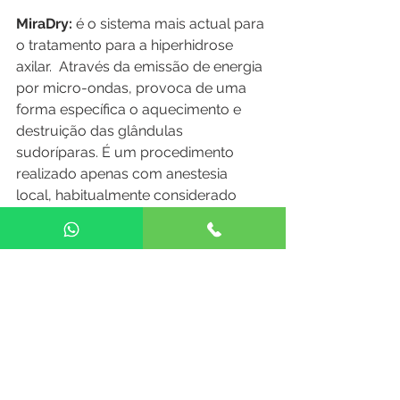
MiraDry: 
é o sistema mais actual para 
o tratamento para a hiperhidrose 
axilar.  Através da emissão de energia 
por micro-ondas, provoca de uma 
forma específica o aquecimento e 
destruição das glândulas 
sudoríparas. É um procedimento 
realizado apenas com anestesia 
local, habitualmente considerado 
indolor pelos nossos pacientes. É 
uma técnica clinicamente testada, 
com cerca de 10 anos de experiência 
e com resultados imediatos e 
duradouros. O protocolo de 
tratamento actual permite a cura na 
maioria dos pacientes apenas numa 
sessão de tratamento. A sessão 
demora em média 1 hora (para 