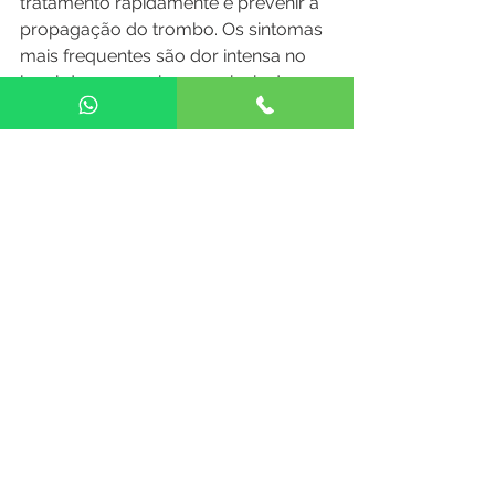
tratamento rapidamente e prevenir a 
propagação do trombo. Os sintomas 
mais frequentes são dor intensa no 
local de uma variz, com sinais de 
inflamação (rubor, calor e dor). 
Quem tem varizes pode ter parto 
normal
?
Sim, as varizes não interferem no 
processo normal do parto. O seu 
médico deve ser informado sobre a 
presença das varizes e de algum 
episódio de flebite anterior.
No caso de outras dúvidas ou 
questões entre em 
contacto 
connosco! 