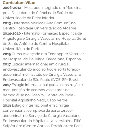
Curriculum Vitae
2006-2012
- Mestrado Integrado em Medicina
pela Faculdade de Ciências de Saúde da
Universidade da Beira Interior
2013 -
Internato Médico (“Ano Comum”) no
Centro Hospitalar Universitário do Algarve
2014-2020
-
Internato Formação Específica de
Angiologia e Cirurgia Vascular no Hospital Geral
de Santo António do Centro Hospitalar
Universitário do Porto
2015
Curso Avançado em Ecodoppler Vascular
no Hospital de Bellvitge, Barcelona, Espanha
2017
Estágio internacional em cirurgia
endovascular do arco aórtico e aorta tóraco-
abdominal, no Instituto de Cirurgia Vascular e
Endovascular de São Paulo (IVCE-SP), Brasil
2017
Estágio internacional para a construção e
manutenção de acessos vasculares de
hemodiálise no Hospital Central da Praia -
Hospital Agostinho Neto, Cabo Verde
2019
Estágio internacional em cirurgia
convencional complexa da aorta tóraco-
abdominal, no Serviço de Cirurgia Vascular e
Endovascular do Hôpitaux Universitaires Pitié
Salpêtrière (Centro Aórtico Terciário) em Paris,