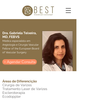
Dra. Gabriela Teixeira,
MD, FEBVS
Médica especialista em
Angiologia e Cirurgia Vascular
Fellow of the European Board
of Vascular Surgery
> Agendar Consulta
Áreas de Diferencição
Cirurgia de Varizes
Tratamento Laser de Varizes
Escleroterapia
Ecodoppler