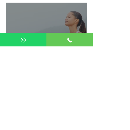
Cerebral.
O que é a flacidez vaginal
pós-parto?
1
/
12